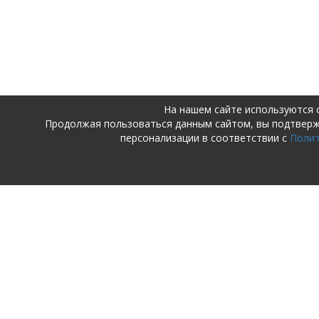
На нашем сайте используются 
Продолжая пользоваться данным сайтом, вы подтвер
персонализации в соответствии с
Поли
ПОСТУПАЮЩИМ
ДЕТСКИЙ 
ШКОЛА
Поступающим в детский сад и
начальную школу
О детском 
Поступающим в среднюю школу
школе
Абитуриенту
Поступаю